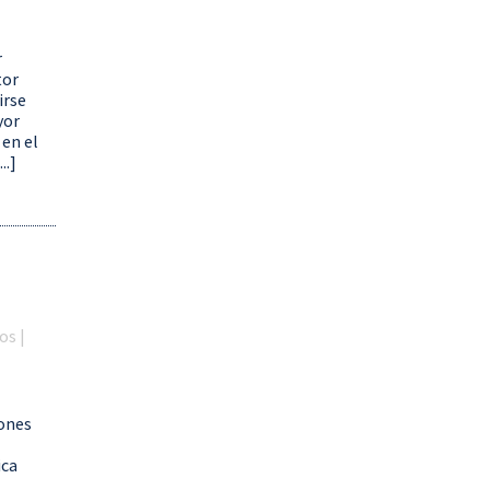
r
tor
irse
yor
 en el
..]
os |
iones
ica