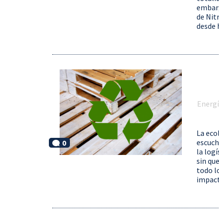
embarg
de Nit
desde h
Energ
La eco
escuch
0
la log
sin que
todo l
impacto