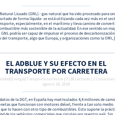
 Natural Licuado (GNL) - gas natural que ha sido procesado para se
ortado de forma líquida- se está utilizando cada vez más en el sec
ansporte, especialmente, en el marítimo y lleva camino de convert
combustible más sostenible de la actualidad. En ese sentido un ma
l GNL podría ser capaz de impulsar el proceso de descarbonización
 del transporte, algo que Europa, y organizaciones como la OMI, [.
EL ADBLUE Y SU EFECTO EN EL
TRANSPORTE POR CARRETERA
alidad
|
Energía
|
Transporte terrestre
| 7138 Lecturas | 2 Comentari
agosto 16, 2018
datos de la DGT, en España hay matriculados 4,4 millones de cam
onetas que funcionan con motores diésel, frente a tan solo medio
 que lo hacen con otro tipo de combustibles. Esto supone la práct
dad de los vehículos comerciales que circulan por nuestro país. Sin