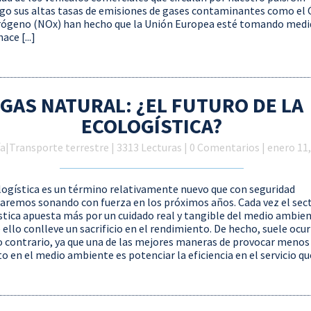
o sus altas tasas de emisiones de gases contaminantes como el 
rógeno (NOx) han hecho que la Unión Europea esté tomando medi
ace [...]
GAS NATURAL: ¿EL FUTURO DE LA
ECOLOGÍSTICA?
ía
|
Transporte terrestre
| 3313 Lecturas | 0 Comentarios | enero 11
logística es un término relativamente nuevo que con seguridad
aremos sonando con fuerza en los próximos años. Cada vez el sec
ística apuesta más por un cuidado real y tangible del medio ambie
 ello conlleve un sacrificio en el rendimiento. De hecho, suele ocur
o contrario, ya que una de las mejores maneras de provocar menos
 en el medio ambiente es potenciar la eficiencia en el servicio que 