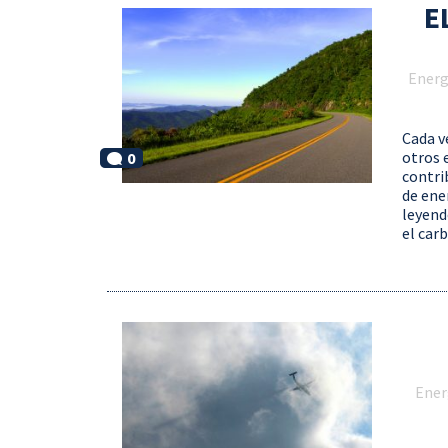
E
Energ
Cada v
otros 
0
contri
de ene
leyend
el car
Ener