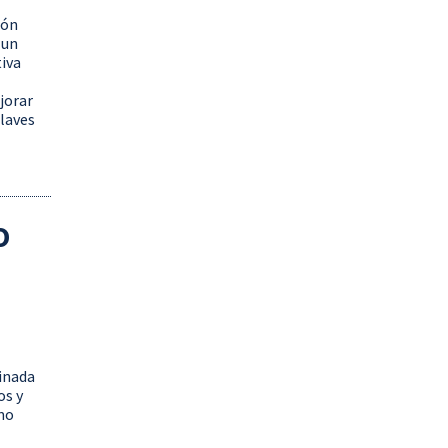
ión
 un
tiva
jorar
claves
O
minada
os y
mo