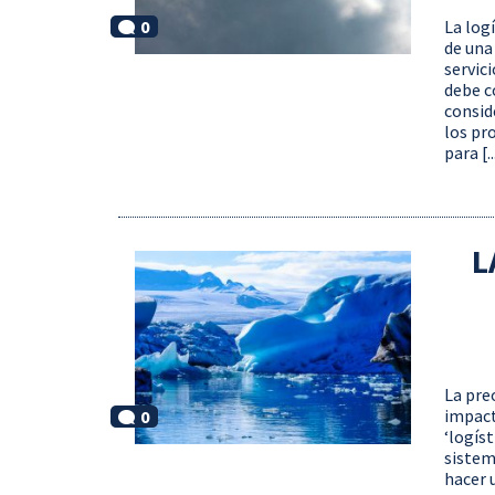
0
La log
de una
servic
debe c
consid
los pr
para [..
L
La pre
impact
0
‘logíst
sistem
hacer 