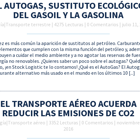
L AUTOGAS, SUSTITUTO ECOLÓGIC
DEL GASOIL Y LA GASOLINA
ía
|
Transporte terrestre
| 4275 Lecturas | 0 Comentarios | julio 11,
ez es más común la aparición de sustitutos al petróleo. Carburant
elementos que cumplen con la misma función del petróleo y, ade
buyen a cuidar el medio ambiente y a no agotar las reservas de fue
rgía no renovables. ¿Quieres saber un poco sobre el autogas? Qué
o, ¡en Stock Logistic te lo contamos! ¿Qué es el AutoGas? El Autog
burante alternativo más usado en el mundo en los últimos 10 [...]
EL TRANSPORTE AÉREO ACUERDA
REDUCIR LAS EMISIONES DE CO2
gía
|
Transporte aéreo
| 3352 Lecturas | 0 Comentarios | noviembre
2016