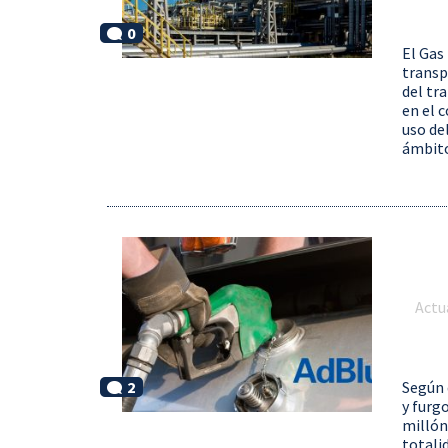
0
El Gas
transp
del tr
en el 
uso de
ámbito
Actu
2
Según 
y furg
millón
totali