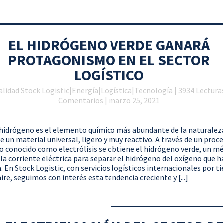
EL HIDRÓGENO VERDE GANARÁ
PROTAGONISMO EN EL SECTOR
LOGÍSTICO
alidad Stock Logistic
|
Energía
|
Logística
|
Tecnología
| 3934 Lecturas
Comentarios | marzo 25, 2021
 hidrógeno es el elemento químico más abundante de la naturaleza
de un material universal, ligero y muy reactivo. A través de un proc
o conocido como electrólisis se obtiene el hidrógeno verde, un m
a la corriente eléctrica para separar el hidrógeno del oxígeno que h
. En Stock Logistic, con servicios logísticos internacionales por ti
ire, seguimos con interés esta tendencia creciente y [...]