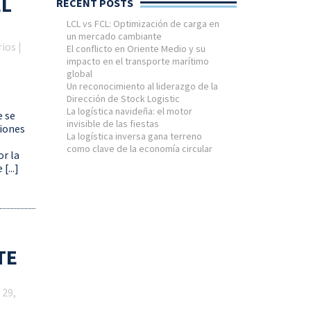
EL
RECENT POSTS
LCL vs FCL: Optimización de carga en
un mercado cambiante
ios |
El conflicto en Oriente Medio y su
impacto en el transporte marítimo
global
Un reconocimiento al liderazgo de la
Dirección de Stock Logistic
La logística navideña: el motor
e se
invisible de las fiestas
ciones
La logística inversa gana terreno
como clave de la economía circular
or la
[...]
TE
 29,