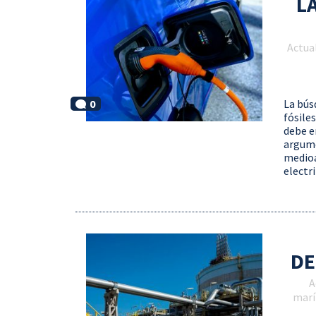
L
Actua
0
La bús
fósile
debe e
argume
medioa
electr
DE
A
marí