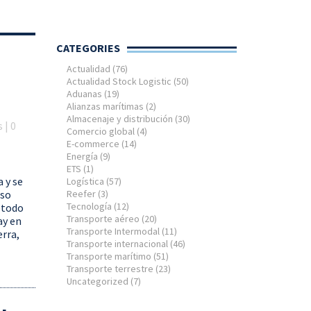
CATEGORIES
Actualidad
(76)
Actualidad Stock Logistic
(50)
Aduanas
(19)
Alianzas marítimas
(2)
Almacenaje y distribución
(30)
 | 0
Comercio global
(4)
E-commerce
(14)
Energía
(9)
ETS
(1)
 y se
Logística
(57)
Reefer
(3)
eso
Tecnología
(12)
étodo
Transporte aéreo
(20)
ay en
Transporte Intermodal
(11)
erra,
Transporte internacional
(46)
Transporte marítimo
(51)
Transporte terrestre
(23)
Uncategorized
(7)