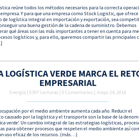
ística reúne todos los métodos necesarios para la correcta operac
 empresa. Y para que una empresa como Stock Logistic, que ofrece
io de logística integral en importación y exportación, sea competi
onseguir una buena gestión de la cadena de suministro. Debemos
erar qué áreas son las más importantes a tener en cuenta para me
ocesos logísticos y, para ello, queremos compartir las principales 
.]
A LOGÍSTICA VERDE MARCA EL RET
EMPRESARIAL
Energía
| 5397 Lecturas | 0 Comentarios | mayo 24, 2016
ocupación por el medio ambiente aumenta cada año. Reducir el
o causado por la logística y el transporte son la base de la deno
ica verde’. Un cambio integral de las estrategias logísticas, proces
as para obtener procesos que respeten el medio ambiente así co
un uso eficaz de los recursos. (más…)