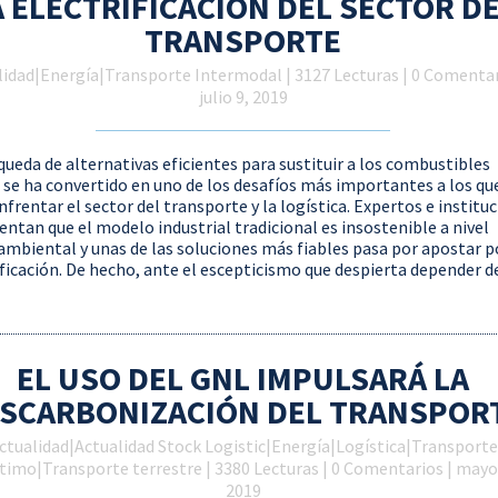
A ELECTRIFICACIÓN DEL SECTOR D
TRANSPORTE
lidad
|
Energía
|
Transporte Intermodal
| 3127 Lecturas | 0 Comentar
julio 9, 2019
queda de alternativas eficientes para sustituir a los combustibles
s se ha convertido en uno de los desafíos más importantes a los qu
nfrentar el sector del transporte y la logística. Expertos e institu
ntan que el modelo industrial tradicional es insostenible a nivel
mbiental y unas de las soluciones más fiables pasa por apostar p
ificación. De hecho, ante el escepticismo que despierta depender de 
EL USO DEL GNL IMPULSARÁ LA
SCARBONIZACIÓN DEL TRANSPOR
ctualidad
|
Actualidad Stock Logistic
|
Energía
|
Logística
|
Transporte
timo
|
Transporte terrestre
| 3380 Lecturas | 0 Comentarios | mayo
2019