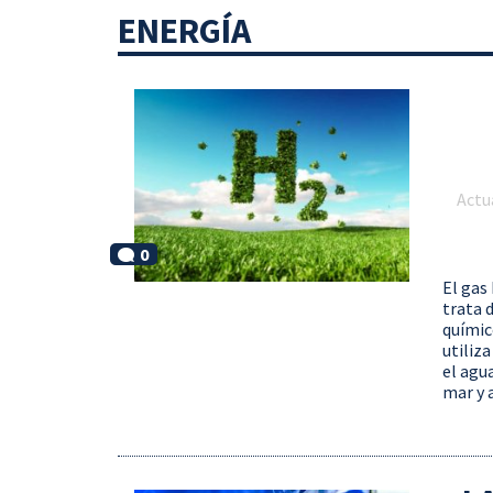
ENERGÍA
Actu
0
El gas
trata 
químic
utiliz
el agua
mar y a