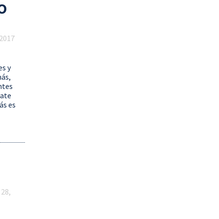
O
 2017
es y
más,
ntes
date
ás es
 28,